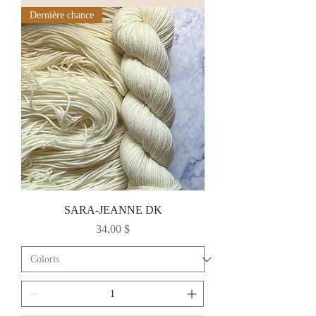
Dernière chance
SARA-JEANNE DK
Prix
34,00 $