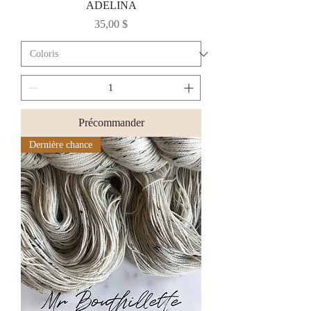
ADELINA
Prix
35,00 $
Précommander
Dernière chance